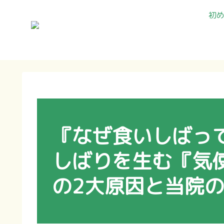
初
『なぜ食いしばっ
しばりを生む『気
の2大原因と当院