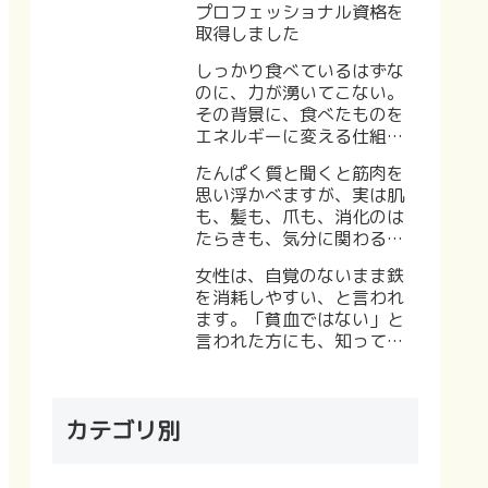
プロフェッショナル資格を
取得しました
しっかり食べているはずな
のに、力が湧いてこない。
その背景に、食べたものを
エネルギーに変える仕組み
が関わっている可能性を考
たんぱく質と聞くと筋肉を
えてみる。
思い浮かべますが、実は肌
も、髪も、爪も、消化のは
たらきも、気分に関わる物
質も、材料はたんぱく質だ
女性は、自覚のないまま鉄
と言われます。
を消耗しやすい、と言われ
ます。「貧血ではない」と
言われた方にも、知ってお
いていただきたい見方があ
ります。
カテゴリ別