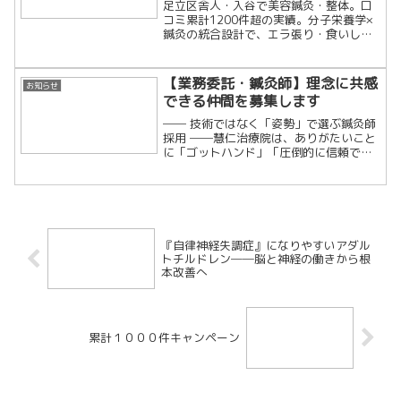
と鍼灸という選択肢
足立区舎人・入谷で美容鍼灸・整体。口
コミ累計1200件超の実績。分子栄養学×
鍼灸の統合設計で、エラ張り・食いしば
り・慢性の肩こりを細胞レベルで根本改
善します。「戻らない変化」を求める大
人のための隠れ家治療院です。
【業務委託・鍼灸師】理念に共感
お知らせ
できる仲間を募集します
── 技術ではなく「姿勢」で選ぶ鍼灸師
採用 ──慧仁治療院は、ありがたいこと
に「ゴットハンド」「圧倒的に信頼でき
る治療院」と患者様から評価をいただく
ことがあります。ですが、私たち自身は
一度も自らを特別な存在だと思ったこと
はありません。なぜ...
『自律神経失調症』になりやすいアダル
トチルドレン──脳と神経の働きから根
本改善へ
累計１０００件キャンペーン