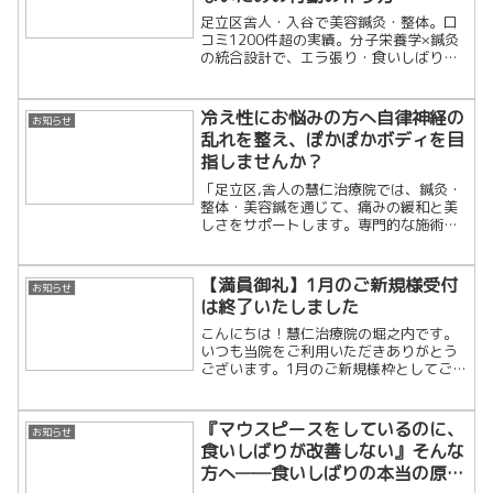
足立区舎人・入谷で美容鍼灸・整体。口
コミ1200件超の実績。分子栄養学×鍼灸
の統合設計で、エラ張り・食いしばり・
慢性の肩こりを細胞レベルで根本改善し
ます。「戻らない変化」を求める大人の
ための隠れ家治療院です。
冷え性にお悩みの方へ自律神経の
お知らせ
乱れを整え、ぽかぽかボディを目
指しませんか？
「足立区,舎人の慧仁治療院では、鍼灸・
整体・美容鍼を通じて、痛みの緩和と美
しさをサポートします。専門的な施術で
根本改善し、健康と美容を両立しましょ
う！」
【満員御礼】1月のご新規様受付
お知らせ
は終了いたしました
こんにちは！慧仁治療院の堀之内です。
いつも当院をご利用いただきありがとう
ございます。1月のご新規様枠としてご用
意しておりました「残り3名様」の枠です
が、連日多くのお問い合わせをいただ
き、定員に達しましたため、本日をもっ
『マウスピースをしているのに、
お知らせ
て1月の新規受付を早期...
食いしばりが改善しない』そんな
方へ──食いしばりの本当の原因