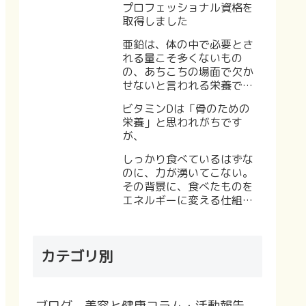
プロフェッショナル資格を
取得しました
亜鉛は、体の中で必要とさ
れる量こそ多くないもの
の、あちこちの場面で欠か
せないと言われる栄養で
す。そして、見落とされや
ビタミンDは「骨のための
すい栄養でもあります。
栄養」と思われがちです
が、
しっかり食べているはずな
のに、力が湧いてこない。
その背景に、食べたものを
エネルギーに変える仕組み
が関わっている可能性を考
えてみる。
カテゴリ別
ブログ 美容と健康コラム・活動報告