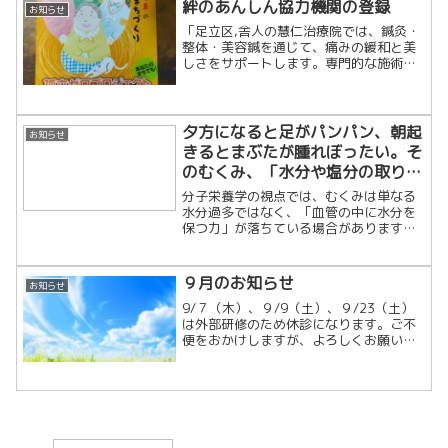
絆のあんしん協力機関の登録
お知らせ
「足立区,舎人の慧仁治療院では、鍼灸・
整体・美容鍼を通じて、痛みの緩和と美
しさをサポートします。専門的な施術で
根本改善し、健康と美容を両立しましょ
う！」
夕方になると足がパンパン、朝起
お知らせ
きるとまぶたが腫れぼったい。そ
のむくみ、「水分や塩分の取りす
ぎ」だと思っていませんか?
分子栄養学の視点では、むくみは単なる
水分過多ではなく、「血管の中に水分を
保つ力」が落ちている場合があります。
その鍵を握るのが、アルブミンというタ
ンパク質です。日暮里舎人ライナー「舎
人駅」徒歩7分の慧仁治療院から、むくみ
９月のお知らせ
お知らせ
の新しい見方をお伝えし...
9/７（木）、９/9（土）、９/23（土）
は外部研修のため休診になります。ご不
便をおかけしますが、よろしくお願いい
たします。直近のご予約は「しんきゅう
こんぱす」にてご確認ください。