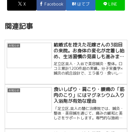
X
Facebook
はてブ
LINE
関連記事
結婚式を控えた花嫁さんの3回目
お知らせ
の来院。お身体の変化が定着し始
め、生活習慣の見直しも進みまし
た。
足立区舎人・入谷で美容鍼灸・整体。口
コミ累計1200件超の実績。分子栄養学×
鍼灸の統合設計で、エラ張り・食いしば
り・慢性の肩こりを細胞レベルで根本改
善します。「戻らない変化」を求める大
人のための隠れ家治療院です。
食いしばり・肩こり・腰痛の「筋
お知らせ
肉のこり」にはマグネシウム入り
入浴剤が有効な理由
「足立区,舎人の慧仁治療院では、鍼灸・
整体・美容鍼を通じて、痛みの緩和と美
しさをサポートします。専門的な施術で
根本改善し、健康と美容を両立しましょ
う！」