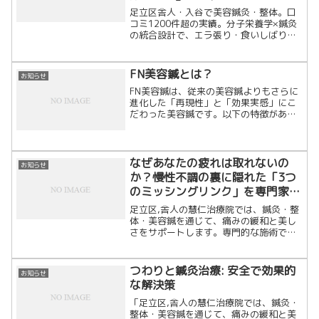
足立区舎人・入谷で美容鍼灸・整体。口
コミ1200件超の実績。分子栄養学×鍼灸
の統合設計で、エラ張り・食いしばり・
慢性の肩こりを細胞レベルで根本改善し
ます。「戻らない変化」を求める大人の
ための隠れ家治療院です。
FN美容鍼とは？
お知らせ
FN美容鍼は、従来の美容鍼よりもさらに
進化した「再現性」と「効果実感」にこ
だわった美容鍼です。以下の特徴があり
ます。特徴１：全顔の筋膜を正確にアプ
ローチ表情筋や皮膚の構造に基づき、顔
全体の筋膜リリースを目的とした刺鍼を
行います。フェイスライ...
なぜあなたの疲れは取れないの
お知らせ
か？慢性不調の裏に隠れた「3つ
のミッシングリンク」を専門家が
解説
足立区,舎人の慧仁治療院では、鍼灸・整
体・美容鍼を通じて、痛みの緩和と美し
さをサポートします。専門的な施術で根
本改善し、健康と美容を両立しましょ
う！」
つわりと鍼灸治療: 安全で効果的
お知らせ
な解決策
「足立区,舎人の慧仁治療院では、鍼灸・
整体・美容鍼を通じて、痛みの緩和と美