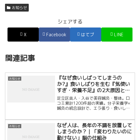
お知らせ
シェアする
X
Facebook
はてブ
LINE
関連記事
『なぜ食いしばってしまうの
お知らせ
か?』食いしばりを生む『気使い
すぎ・栄養不足』の2大原因と当
院のアプローチ
足立区舎人・入谷で美容鍼灸・整体。口
コミ累計1200件超の実績。分子栄養学×
鍼灸の統合設計で、エラ張り・食いしば
り・慢性の肩こりを細胞レベルで根本改
善します。「戻らない変化」を求める大
人のための隠れ家治療院です。
なぜ人は、長年の不調を放置して
お知らせ
しまうのか？｜「変わりたいのに
動けない」脳の仕組み