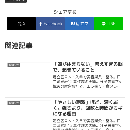
シェアする
X
Facebook
はてブ
LINE
関連記事
「頭が休まらない」考えすぎる脳
お知らせ
で、起きていること
足立区舎人・入谷で美容鍼灸・整体。口
コミ累計1200件超の実績。分子栄養学×
鍼灸の統合設計で、エラ張り・食いしば
り・慢性の肩こりを細胞レベルで根本改
善します。「戻らない変化」を求める大
人のための隠れ家治療院です。
「やさしい刺激」ほど、深く届
お知らせ
く。強さより、回数と時間がカギ
になる理由
足立区舎人・入谷で美容鍼灸・整体。口
コミ累計1200件超の実績。分子栄養学×