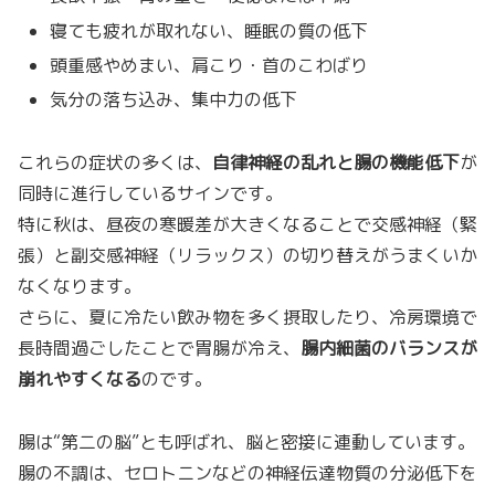
寝ても疲れが取れない、睡眠の質の低下
頭重感やめまい、肩こり・首のこわばり
気分の落ち込み、集中力の低下
これらの症状の多くは、
自律神経の乱れと腸の機能低下
が
同時に進行しているサインです。
特に秋は、昼夜の寒暖差が大きくなることで交感神経（緊
張）と副交感神経（リラックス）の切り替えがうまくいか
なくなります。
さらに、夏に冷たい飲み物を多く摂取したり、冷房環境で
長時間過ごしたことで胃腸が冷え、
腸内細菌のバランスが
崩れやすくなる
のです。
腸は“第二の脳”とも呼ばれ、脳と密接に連動しています。
腸の不調は、セロトニンなどの神経伝達物質の分泌低下を