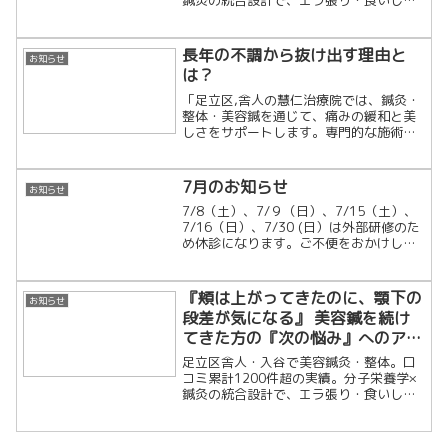
鍼灸の統合設計で、エラ張り・食いしば
り・慢性の肩こりを細胞レベルで根本改
善します。「戻らない変化」を求める大
人のための隠れ家治療院です。
長年の不調から抜け出す理由と
お知らせ
は？
「足立区,舎人の慧仁治療院では、鍼灸・
整体・美容鍼を通じて、痛みの緩和と美
しさをサポートします。専門的な施術で
根本改善し、健康と美容を両立しましょ
う！」
7月のお知らせ
お知らせ
7/8（土）、7/９（日）、7/15（土）、
7/16（日）、7/30 (日）は外部研修のた
め休診になります。ご不便をおかけしま
すが、よろしくお願いいたします。
『頬は上がってきたのに、顎下の
お知らせ
段差が気になる』 美容鍼を続け
てきた方の『次の悩み』へのアプ
ローチ
足立区舎人・入谷で美容鍼灸・整体。口
コミ累計1200件超の実績。分子栄養学×
鍼灸の統合設計で、エラ張り・食いしば
り・慢性の肩こりを細胞レベルで根本改
善します。「戻らない変化」を求める大
人のための隠れ家治療院です。