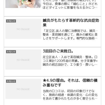
今日は、食事の際に「噛むこと」がどれ
ほどダイエットに影響を与えるかについ
てお話ししたいと思います。多くの人が
早食いの習慣を持っていますが、それが
体重増加につながる可能性があることを
鍼灸がもたらす革新的な抗炎症効
お知らせ
ご存知でしょうか？・早食...
果
「足立区,舎人の慧仁治療院では、鍼灸・
整体・美容鍼を通じて、痛みの緩和と美
しさをサポートします。専門的な施術で
根本改善し、健康と美容を両立しましょ
う！」
3回目のご来院日。
お知らせ
足立区舎人・入谷で美容鍼灸・整体。口
コミ累計1200件超の実績。分子栄養学×
鍼灸の統合設計で、エラ張り・食いしば
り・慢性の肩こりを細胞レベルで根本改
善します。「戻らない変化」を求める大
人のための隠れ家治療院です。
★4.9の理由。それは、信頼の積
お知らせ
み重ねです
当院の口コミは、初回の印象だけでな
く、施術の経過・体調の変化・心の変化
を含めて書かれたものが多く寄せられて
います。 私たちは、施術後に体の変化や