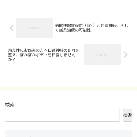
感じたことをうかがう中で、 「もしよけ
れば、その実感を他の方にも伝えてあげ
てください」とお願いす...
過敏性腸症候群（IBS）と自律神経、そし
て鍼灸治療の可能性
冷え性にお悩みの方へ自律神経の乱れを
整え、ぽかぽかボディを目指しません
か？
検索
検索