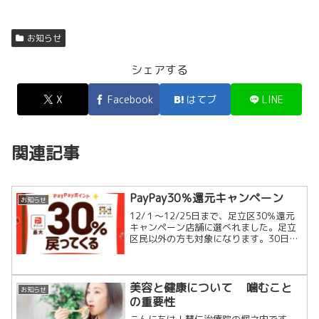
お知らせ
シェアする
X
Facebook
はてブ
LINE
関連記事
PayPay30％還元キャンペーン
お知らせ
12/１～12/25日まで、足立区30％還元
キャンペーン店舗に選べれました。足立
区民以外の方も対象になります。30日ま
でにLINE登録し予約された方は、オーダ
ーメイド・スタンダードコース 初回トラ
イアルが3,980円になります。30日まで
限...
美容と健康について 噛むこと
お知らせ
の重要性
こんにちは！慧仁治療院の堀之内です。