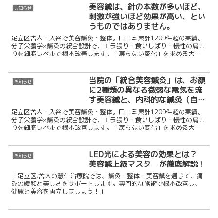
美容鍼は、針の本数が多いほど、
お知らせ
刺激が強いほど効果が高い、とい
うものではありません。
足立区舎人・入谷で美容鍼灸・整体。口コミ累計1200件超の実績。
分子栄養学×鍼灸の統合設計で、エラ張り・食いしばり・慢性の肩こ
りを細胞レベルで根本改善します。「戻らない変化」を求める大人
のための隠れ家治療院です。
当院の「統合美容鍼灸」は、お顔
お知らせ
に2種類の異なる微弱な電気を流
す美容鍼と、内科的な鍼灸（自律
神経を通して腸内環境を整えるア
足立区舎人・入谷で美容鍼灸・整体。口コミ累計1200件超の実績。
プローチ）を、ひとつの流れで組
分子栄養学×鍼灸の統合設計で、エラ張り・食いしばり・慢性の肩こ
りを細胞レベルで根本改善します。「戻らない変化」を求める大人
み合わせた施術です。
のための隠れ家治療院です。
LED光による美容の効果とは？
お知らせ
美容鍼上級マスターが徹底解説！
「足立区,舎人の慧仁治療院では、鍼灸・整体・美容鍼を通じて、痛
みの緩和と美しさをサポートします。専門的な施術で根本改善し、
健康と美容を両立しましょう！」