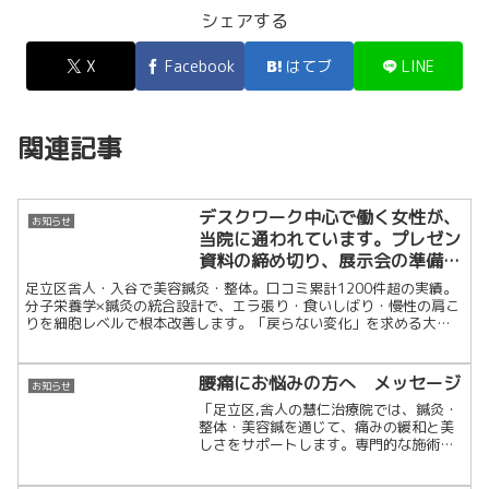
シェアする
X
Facebook
はてブ
LINE
関連記事
デスクワーク中心で働く女性が、
お知らせ
当院に通われています。プレゼン
資料の締め切り、展示会の準備
「パソコンとずっとお友達」な
足立区舎人・入谷で美容鍼灸・整体。口コミ累計1200件超の実績。
日々の中で、首肩のこり、ストレ
分子栄養学×鍼灸の統合設計で、エラ張り・食いしばり・慢性の肩こ
りを細胞レベルで根本改善します。「戻らない変化」を求める大人
ートネック、食いしばりを抱えて
のための隠れ家治療院です。
いました。
腰痛にお悩みの方へ メッセージ
お知らせ
「足立区,舎人の慧仁治療院では、鍼灸・
整体・美容鍼を通じて、痛みの緩和と美
しさをサポートします。専門的な施術で
根本改善し、健康と美容を両立しましょ
う！」